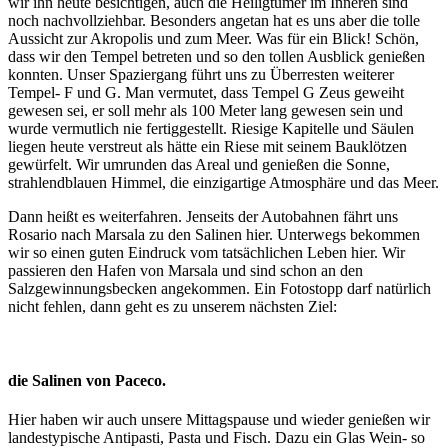
wir ihn heute besichtigen, auch die Heiligtümer im Inneren sind
noch nachvollziehbar. Besonders angetan hat es uns aber die tolle
Aussicht zur Akropolis und zum Meer. Was für ein Blick! Schön,
dass wir den Tempel betreten und so den tollen Ausblick genießen
konnten. Unser Spaziergang führt uns zu Überresten weiterer
Tempel- F und G. Man vermutet, dass Tempel G Zeus geweiht
gewesen sei, er soll mehr als 100 Meter lang gewesen sein und
wurde vermutlich nie fertiggestellt. Riesige Kapitelle und Säulen
liegen heute verstreut als hätte ein Riese mit seinem Bauklötzen
gewürfelt. Wir umrunden das Areal und genießen die Sonne,
strahlendblauen Himmel, die einzigartige Atmosphäre und das Meer.
Dann heißt es weiterfahren. Jenseits der Autobahnen fährt uns
Rosario nach Marsala zu den Salinen hier. Unterwegs bekommen
wir so einen guten Eindruck vom tatsächlichen Leben hier. Wir
passieren den Hafen von Marsala und sind schon an den
Salzgewinnungsbecken angekommen. Ein Fotostopp darf natürlich
nicht fehlen, dann geht es zu unserem nächsten Ziel:
die Salinen von Paceco.
Hier haben wir auch unsere Mittagspause und wieder genießen wir
landestypische Antipasti, Pasta und Fisch. Dazu ein Glas Wein- so