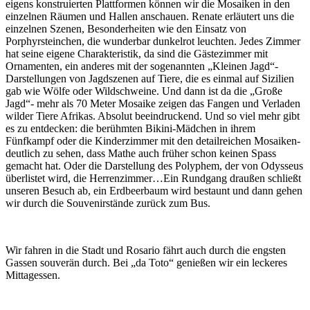
eigens konstruierten Plattformen können wir die Mosaiken in den
einzelnen Räumen und Hallen anschauen. Renate erläutert uns die
einzelnen Szenen, Besonderheiten wie den Einsatz von
Porphyrsteinchen, die wunderbar dunkelrot leuchten. Jedes Zimmer
hat seine eigene Charakteristik, da sind die Gästezimmer mit
Ornamenten, ein anderes mit der sogenannten „Kleinen Jagd“-
Darstellungen von Jagdszenen auf Tiere, die es einmal auf Sizilien
gab wie Wölfe oder Wildschweine. Und dann ist da die „Große
Jagd“- mehr als 70 Meter Mosaike zeigen das Fangen und Verladen
wilder Tiere Afrikas. Absolut beeindruckend. Und so viel mehr gibt
es zu entdecken: die berühmten Bikini-Mädchen in ihrem
Fünfkampf oder die Kinderzimmer mit den detailreichen Mosaiken-
deutlich zu sehen, dass Mathe auch früher schon keinen Spass
gemacht hat. Oder die Darstellung des Polyphem, der von Odysseus
überlistet wird, die Herrenzimmer…Ein Rundgang draußen schließt
unseren Besuch ab, ein Erdbeerbaum wird bestaunt und dann gehen
wir durch die Souvenirstände zurück zum Bus.
Wir fahren in die Stadt und Rosario fährt auch durch die engsten
Gassen souverän durch. Bei „da Toto“ genießen wir ein leckeres
Mittagessen.