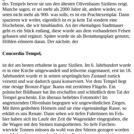
des Tempels bevor sie uns den ältesten Olivenbaum Siziliens zeigt.
Manche sagen, er sei mehr als 2000 Jahre alt, andere wieder, es
seien nicht mehr als 900- was solls, es ist ein Prachtexemplar. Dann
spazieren wir weiter, eigentlich ist es ja kein Tal sondern eine
Hochebene, die wir hinablaufen. An der ehemaligen Stadtmauer
geht es ein Stück entlang, diese wurde aus dem vorhandenen Felsen
gehauen und ergänzt. Später wurde sie als Bestattungsplatz genutzt,
Höhlen erinnern daran. Der nächste, der
Concordia-Tempel,
ist der am besten erhaltene in ganz Sizilien. Im 6. Jahrhundert wurde
er in eine Kirche umgewandelt und teilweise zugemauert, erst im 18.
Jahrhundert wurde er in seinen ursprünglichen Zustand zurück
versetzt und war dadurch quasi konserviert. Vor dem Tempel liegt
eine riesige Bronze-Figur: Ikarus mit zerstörten Flügeln. Ein
polnischer Bildhauer hat ihn erschaffen und schließlich dem Tal der
Tempel geschenkt. Ein überaus beliebtes Fotomotiv! Im
angrenzenden Olivenhain begegnen wir ungewöhnlichen Ziegen.
Mit ihren gedrehten Hörnern sind sie eine eigenständige Rasse, so
erklärt es uns Renate. Dann sehen wir tiefen Fuhrrinnen im Fels-
hier haben sich im Laufe der Zeit die Wagenräder eingegraben, die
die Wagen mit den Steinen transportierten. So tiefe Furchen-
wieviele Tonnen müssen da wohl von den Stieren gezogen worden