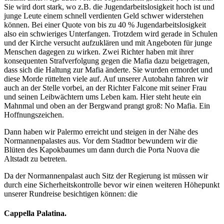
Sie wird dort stark, wo z.B. die Jugendarbeitslosigkeit hoch ist und
junge Leute einem schnell verdienten Geld schwer widerstehen
können. Bei einer Quote von bis zu 40 % Jugendarbeitslosigkeit
also ein schwieriges Unterfangen. Trotzdem wird gerade in Schulen
und der Kirche versucht aufzuklären und mit Angeboten für junge
Menschen dagegen zu wirken. Zwei Richter haben mit ihrer
konsequenten Strafverfolgung gegen die Mafia dazu beigetragen,
dass sich die Haltung zur Mafia änderte. Sie wurden ermordet und
diese Morde rüttelten viele auf. Auf unserer Autobahn fahren wir
auch an der Stelle vorbei, an der Richter Falcone mit seiner Frau
und seinen Leibwächtern ums Leben kam. Hier steht heute ein
Mahnmal und oben an der Bergwand prangt groß: No Mafia. Ein
Hoffnungszeichen.
Dann haben wir Palermo erreicht und steigen in der Nähe des
Normannenpalastes aus. Vor dem Stadttor bewundern wir die
Blüten des Kapokbaumes um dann durch die Porta Nuova die
Altstadt zu betreten.
Da der Normannenpalast auch Sitz der Regierung ist müssen wir
durch eine Sicherheitskontrolle bevor wir einen weiteren Höhepunkt
unserer Rundreise besichtigen können: die
Cappella Palatina.