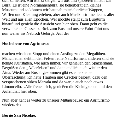
sich zu helfen. Am Markt steigen wir aus und spazieren hinauf zur
Burg. Es ist eine Normannenburg, sie beherbergt ein kleines
Museum und so können wir hautnah mittelalterliche Wappen,
Waffen und Kleidung erleben, aber auch Musikinstrumente aus aller
Welt und aus allen Epochen. Wer möchte steigt zum Burgturm
hinauf und genießt die Aussicht von hier oben. Dann geht es die
verwinkelten Gassen zurück zum Bus und unsere Fahrt führt uns
nun weiter ins Nebrodi Gebirge. Auf der
Hochebene von Agrimusco
machen wir einen Stopp und einen Ausflug zu den Megalithen.
Manch einer sieht in den Felsen reine Naturformen, anderen sind sie
heilige Kultstätten, wie auch immer, wir genießen den Spaziergang.
Begrüßen den „Adlerfelsen“ und dann endlich auch wieder den
Ätna. Wieder am Bus angekommen gibt es eine kleine
Überraschung: ich hatte Trauben und Cracker besorgt, dazu den
versprochenen süßen Marsala und da war ja auch noch etwas
Limoncello…Alle freuen sich, genießen die Kleinigkeiten und den
Aufenthalt hier oben.
Nun aber geht es weiter zu unserer Mittagspause: ein Agriturismo
wieder- das
Borgo San Nicolae.