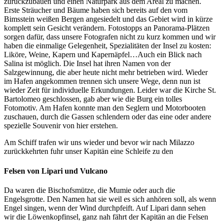
zurückzubauen und einen Naturpark aus dem Areal zu machen.
Erste Sträucher und Bäume haben sich bereits auf den vom
Bimsstein weißen Bergen angesiedelt und das Gebiet wird in kürze
komplett sein Gesicht verändern. Fotostopps an Panorama-Plätzen
sorgen dafür, dass unsere Fotografen nicht zu kurz kommen und wir
haben die einmalige Gelegenheit, Spezialitäten der Insel zu kosten:
Liköre, Weine, Kapern und Kapernäpfel…Auch ein Blick nach
Salina ist möglich. Die Insel hat ihren Namen von der
Salzgewinnung, die aber heute nicht mehr betrieben wird. Wieder
im Hafen angekommen trennen sich unsere Wege, denn nun ist
wieder Zeit für individuelle Erkundungen. Leider war die Kirche St.
Bartolomeo geschlossen, gab aber wie die Burg ein tolles
Fotomotiv. Am Hafen konnte man den Seglern und Motorbooten
zuschauen, durch die Gassen schlendern oder das eine oder andere
spezielle Souvenir von hier erstehen.
Am Schiff trafen wir uns wieder und bevor wir nach Milazzo
zurückkehrten fuhr unser Kapitän eine Schleife zu den
Felsen von Lipari und Vulcano
Da waren die Bischofsmütze, die Mumie oder auch die
Engelsgrotte. Den Namen hat sie weil es sich anhören soll, als wenn
Engel singen, wenn der Wind durchpfeift. Auf Lipari dann sehen
wir die Löwenkopfinsel, ganz nah fährt der Kapitän an die Felsen