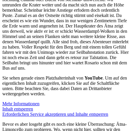
umrunden die Krater weiter und da macht sich nun auch die Höhe
bemerkbar. Scheinbar leichte Anstiege erfodern doch ordentlich
Puste. Zumal es an der Ostseite richtig stürmt und eisekalt ist. Da
erscheint es wie ein Wunder, dass in nur wenigen Zentimetern Tiefe
die Erde warm und angenehm ist. Der Hauptkrater des Ätna zeigt
uns derweil, wie aktiv er ist: er schickt Wasserdampf-Wolken in den
Himmel und an seinen Flanken sieht man weitere kleine Risse, aus
denen Wasserdampf quillt. Alle sind froh, dieses Abenteuer miterlebt
zu haben. Voller Respekt für den Berg und mit einem tollen Gefühl
fahren wir mit den Unimogs wieder zur Seilbahnstation zurück. Hier
ist noch etwas Zeit und dann geht es retour zur Talstation. Die
Seilbahn bringt uns hinunter und hier wartet Rosario schon mit dem
Bus auf uns.
Sie sehen gerade einen Platzhalterinhalt von
YouTube
. Um auf den
eigentlichen Inhalt zuzugreifen, klicken Sie auf die Schaltfläche
unten. Bitte beachten Sie, dass dabei Daten an Drittanbieter
weitergegeben werden.
Mehr Informationen
Inhalt entsperren
Erforderlichen Service akzeptieren und Inhalte entsperren
Bevor es aber losgeht gibt es noch eine kleine Überraschung: Ätna-
Limoncello zum probieren. Wo, wenn nicht hier, sollten wir den