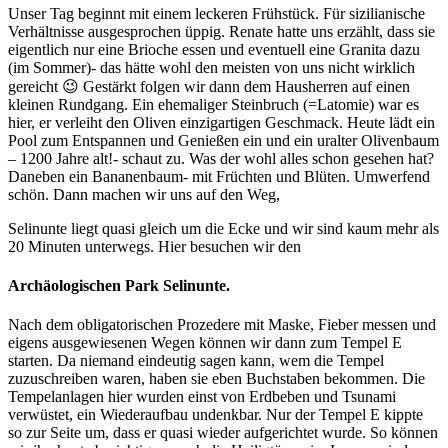
Unser Tag beginnt mit einem leckeren Frühstück. Für sizilianische
Verhältnisse ausgesprochen üppig. Renate hatte uns erzählt, dass sie
eigentlich nur eine Brioche essen und eventuell eine Granita dazu
(im Sommer)- das hätte wohl den meisten von uns nicht wirklich
gereicht 😉 Gestärkt folgen wir dann dem Hausherren auf einen
kleinen Rundgang. Ein ehemaliger Steinbruch (=Latomie) war es
hier, er verleiht den Oliven einzigartigen Geschmack. Heute lädt ein
Pool zum Entspannen und Genießen ein und ein uralter Olivenbaum
– 1200 Jahre alt!- schaut zu. Was der wohl alles schon gesehen hat?
Daneben ein Bananenbaum- mit Früchten und Blüten. Umwerfend
schön. Dann machen wir uns auf den Weg,
Selinunte liegt quasi gleich um die Ecke und wir sind kaum mehr als
20 Minuten unterwegs. Hier besuchen wir den
Archäologischen Park Selinunte.
Nach dem obligatorischen Prozedere mit Maske, Fieber messen und
eigens ausgewiesenen Wegen können wir dann zum Tempel E
starten. Da niemand eindeutig sagen kann, wem die Tempel
zuzuschreiben waren, haben sie eben Buchstaben bekommen. Die
Tempelanlagen hier wurden einst von Erdbeben und Tsunami
verwüstet, ein Wiederaufbau undenkbar. Nur der Tempel E kippte
so zur Seite um, dass er quasi wieder aufgerichtet wurde. So können