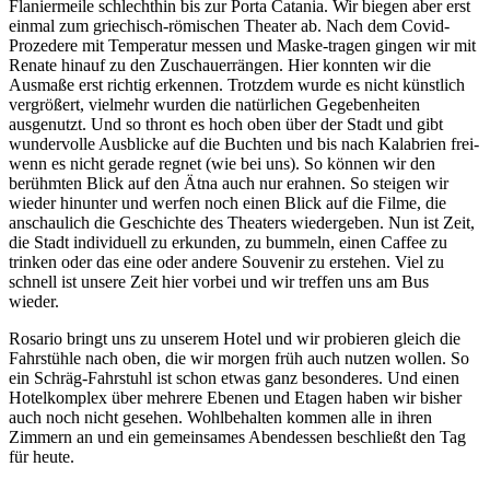
Flaniermeile schlechthin bis zur Porta Catania. Wir biegen aber erst
einmal zum griechisch-römischen Theater ab. Nach dem Covid-
Prozedere mit Temperatur messen und Maske-tragen gingen wir mit
Renate hinauf zu den Zuschauerrängen. Hier konnten wir die
Ausmaße erst richtig erkennen. Trotzdem wurde es nicht künstlich
vergrößert, vielmehr wurden die natürlichen Gegebenheiten
ausgenutzt. Und so thront es hoch oben über der Stadt und gibt
wundervolle Ausblicke auf die Buchten und bis nach Kalabrien frei-
wenn es nicht gerade regnet (wie bei uns). So können wir den
berühmten Blick auf den Ätna auch nur erahnen. So steigen wir
wieder hinunter und werfen noch einen Blick auf die Filme, die
anschaulich die Geschichte des Theaters wiedergeben. Nun ist Zeit,
die Stadt individuell zu erkunden, zu bummeln, einen Caffee zu
trinken oder das eine oder andere Souvenir zu erstehen. Viel zu
schnell ist unsere Zeit hier vorbei und wir treffen uns am Bus
wieder.
Rosario bringt uns zu unserem Hotel und wir probieren gleich die
Fahrstühle nach oben, die wir morgen früh auch nutzen wollen. So
ein Schräg-Fahrstuhl ist schon etwas ganz besonderes. Und einen
Hotelkomplex über mehrere Ebenen und Etagen haben wir bisher
auch noch nicht gesehen. Wohlbehalten kommen alle in ihren
Zimmern an und ein gemeinsames Abendessen beschließt den Tag
für heute.