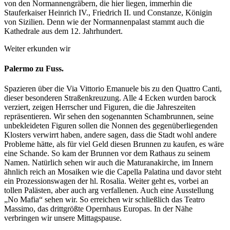
von den Normannengräbern, die hier liegen, immerhin die
Stauferkaiser Heinrich IV., Friedrich II. und Constanze, Königin
von Sizilien. Denn wie der Normannenpalast stammt auch die
Kathedrale aus dem 12. Jahrhundert.
Weiter erkunden wir
Palermo zu Fuss.
Spazieren über die Via Vittorio Emanuele bis zu den Quattro Canti,
dieser besonderen Straßenkreuzung. Alle 4 Ecken wurden barock
verziert, zeigen Herrscher und Figuren, die die Jahreszeiten
repräsentieren. Wir sehen den sogenannten Schambrunnen, seine
unbekleideten Figuren sollen die Nonnen des gegenüberliegenden
Klosters verwirrt haben, andere sagen, dass die Stadt wohl andere
Probleme hätte, als für viel Geld diesen Brunnen zu kaufen, es wäre
eine Schande. So kam der Brunnen vor dem Rathaus zu seinem
Namen. Natürlich sehen wir auch die Maturanakirche, im Innern
ähnlich reich an Mosaiken wie die Capella Palatina und davor steht
ein Prozessionswagen der hl. Rosalia. Weiter geht es, vorbei an
tollen Palästen, aber auch arg verfallenen. Auch eine Ausstellung
„No Mafia“ sehen wir. So erreichen wir schließlich das Teatro
Massimo, das drittgrößte Opernhaus Europas. In der Nähe
verbringen wir unsere Mittagspause.