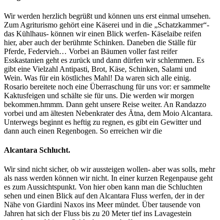
Wir werden herzlich begrüßt und können uns erst einmal umsehen.
Zum Agriturismo gehört eine Käserei und in die „Schatzkammer“-
das Kühlhaus- können wir einen Blick werfen- Käselaibe reifen
hier, aber auch der berühmte Schinken. Daneben die Ställe für
Pferde, Federvieh… Vorbei an Bäumen voller fast reifer
Esskastanien geht es zurück und dann dürfen wir schlemmen. Es
gibt eine Vielzahl Antipasti, Brot, Käse, Schinken, Salami und
Wein. Was für ein köstliches Mahl! Da waren sich alle einig.
Rosario bereitete noch eine Überraschung für uns vor: er sammelte
Kaktusfeigen und schälte sie für uns. Die werden wir morgen
bekommen.hmmm. Dann geht unsere Reise weiter. An Randazzo
vorbei und am ältesten Nebenkrater des Ätna, dem Moio Alcantara.
Unterwegs beginnt es heftig zu regnen, es gibt ein Gewitter und
dann auch einen Regenbogen. So erreichen wir die
Alcantara Schlucht.
Wir sind nicht sicher, ob wir aussteigen wollen- aber was solls, mehr
als nass werden können wir nicht. In einer kurzen Regenpause geht
es zum Aussichtspunkt. Von hier oben kann man die Schluchten
sehen und einen Blick auf den Alcantara Fluss werfen, der in der
Nähe von Giardini Naxos ins Meer mündet. Über tausende von
Jahren hat sich der Fluss bis zu 20 Meter tief ins Lavagestein