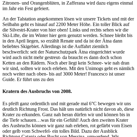
Zitronen- und Orangenblüten, in Zafferana wird dazu eigens einmal
im Jahr ein Fest gefeiert.
An der Talstation angekommen lösen wir unsere Tickets und mit der
Seilbahn geht es hinauf auf 2200 Meter Höhe. Ein toller Blick auf
die Silvestri-Krater von hier oben! Links und rechts sehen wir die
Ski-Lifte, die im Winter hier gern genutzt werden. Schnee bleibt bis
in den April liegen, so erzählt Renate und da ist der Ätna dann
beliebtes Skigebiet. Allerdings ist die Auffahrt ziemlich
beschwerlich: seit der Naturschutzpark Ätna eingerichtet wurde
wird auch nicht mehr gestreut- da braucht es dann doch schon
Ketten an den Rädern. Noch aber liegt kein Schnee- wie nah dran
wir sind, sollten wir noch erleben. Mit den Unimogs geht es nämlich
noch weiter nach oben- bis auf 3000 Meter! Francesco ist unser
Guide. Er führt uns zu den
Kratern des Ausbruchs von 2008.
Es pfeift ganz ordentlich und mit gerade mal 6°C bewegen wir uns
deutlich Richtung Frost. Das hält uns natürlich nicht davon ab, diese
Krater zu erkunden. Ganz nah heran dürfen wir und können bis in
die Tiefe schauen…was für ein Gefühl! Auch den zweiten Krater
des Ausbruchs können wir ganz nah erleben, rot gefärbt vom Eisen
oder gelb vom Schwefel- ein tolles Bild. Dazu der Ausblick
Richtung Catania oder Bucht von Messina- umwerfend. Wir