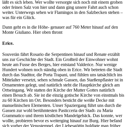
läßt es sich leben. Wer wollte versorgte sich noch mit einem groben
oder feinen Salz von hier und dann ging unsere Fahrt auch schon
weiter. Unterwegs sehen wir Flamingos in den Salzbecken stehen –
was für ein Glück.
Dann geht es in die Höhe- genauer auf 760 Meter hinauf auf den
Monte Giuliano. Hier oben thront
Erice.
Souverän fährt Rosario die Serpentinen hinauf und Renate erzählt
uns zur Geschichte der Stadt. Ein Großteil der Einwohner wohnt
heute am Fusse des Berges, hier entstand Valderice. Nur wenige
Hundert wohnen noch ständig oben in Erice. Wir betreten die Stadt
durch das Stadttor, die Porta Trapani, und fühlen uns tatsächlich ins
Mittelalter versetzt, sehen schmale Gassen, das Starßenpflaster ist in
Ornamenten gelegt, und natürlich steht die Hauptkirche gleich am
Ortseingang. Wir statten der Kirche der Mutter Gottes natürlich
einen Besuch ab. Sie ist die einzig gotische Kirche von einstmals bis
zu 60 Kirchen im Ort. Besonders besticht die weiße Decke mit
manuelinischen Elementen. Unser Spaziergang führt uns durch die
Gassen zur wohl berühmtesten Pasticceria der Stadt- zu Maria
Grammatico und ihrem köstlichen Mandelgebäck. Das konnte, wer
wollte, probieren bevor es weiterging hinauf zur Burg. Hier befand
sich vorher der Venustempel, der Liebesgöttin huldigte man früher