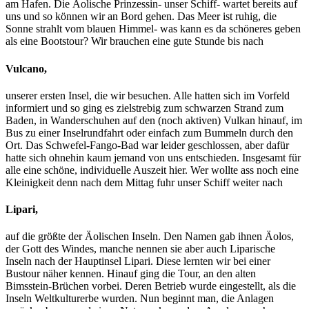
am Hafen. Die Äolische Prinzessin- unser Schiff- wartet bereits auf
uns und so können wir an Bord gehen. Das Meer ist ruhig, die
Sonne strahlt vom blauen Himmel- was kann es da schöneres geben
als eine Bootstour? Wir brauchen eine gute Stunde bis nach
Vulcano,
unserer ersten Insel, die wir besuchen. Alle hatten sich im Vorfeld
informiert und so ging es zielstrebig zum schwarzen Strand zum
Baden, in Wanderschuhen auf den (noch aktiven) Vulkan hinauf, im
Bus zu einer Inselrundfahrt oder einfach zum Bummeln durch den
Ort. Das Schwefel-Fango-Bad war leider geschlossen, aber dafür
hatte sich ohnehin kaum jemand von uns entschieden. Insgesamt für
alle eine schöne, individuelle Auszeit hier. Wer wollte ass noch eine
Kleinigkeit denn nach dem Mittag fuhr unser Schiff weiter nach
Lipari,
auf die größte der Äolischen Inseln. Den Namen gab ihnen Äolos,
der Gott des Windes, manche nennen sie aber auch Liparische
Inseln nach der Hauptinsel Lipari. Diese lernten wir bei einer
Bustour näher kennen. Hinauf ging die Tour, an den alten
Bimsstein-Brüchen vorbei. Deren Betrieb wurde eingestellt, als die
Inseln Weltkulturerbe wurden. Nun beginnt man, die Anlagen