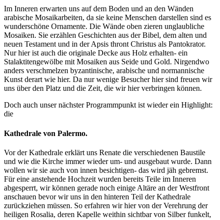
Im Inneren erwarten uns auf dem Boden und an den Wänden
arabische Mosaikarbeiten, da sie keine Menschen darstellen sind es
wunderschöne Ornamente. Die Wände oben zieren unglaubliche
Mosaiken. Sie erzählen Geschichten aus der Bibel, dem alten und
neuen Testament und in der Apsis thront Christus als Pantokrator.
Nur hier ist auch die originale Decke aus Holz erhalten- ein
Stalaktitengewölbe mit Mosaiken aus Seide und Gold. Nirgendwo
anders verschmelzen byzantinische, arabische und normannische
Kunst derart wie hier. Da nur wenige Besucher hier sind freuen wir
uns über den Platz und die Zeit, die wir hier verbringen können.
Doch auch unser nächster Programmpunkt ist wieder ein Highlight:
die
Kathedrale von Palermo.
Vor der Kathedrale erklärt uns Renate die verschiedenen Baustile
und wie die Kirche immer wieder um- und ausgebaut wurde. Dann
wollen wir sie auch von innen besichtigen- das wird jäh gebremst.
Für eine anstehende Hochzeit wurden bereits Teile im Inneren
abgesperrt, wir können gerade noch einige Altäre an der Westfront
anschauen bevor wir uns in den hinteren Teil der Kathedrale
zurückziehen müssen. So erfahren wir hier von der Verehrung der
heiligen Rosalia, deren Kapelle weithin sichtbar von Silber funkelt,