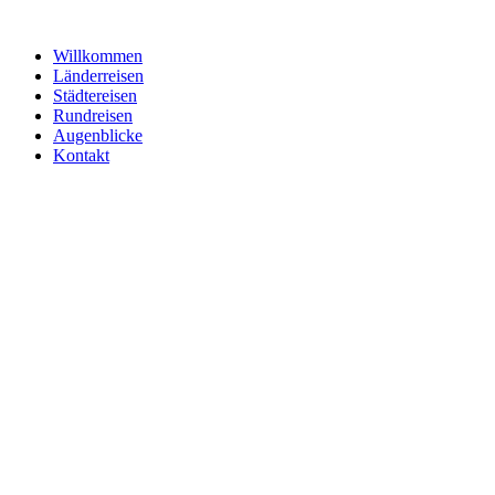
Zum
Inhalt
Willkommen
springen
Länderreisen
Städtereisen
Rundreisen
Augenblicke
Kontakt