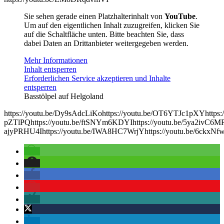
Sie sehen gerade einen Platzhalterinhalt von
YouTube
.
Um auf den eigentlichen Inhalt zuzugreifen, klicken Sie
auf die Schaltfläche unten. Bitte beachten Sie, dass
dabei Daten an Drittanbieter weitergegeben werden.
Mehr Informationen
Inhalt entsperren
Erforderlichen Service akzeptieren und Inhalte
entsperren
Basstölpel auf Helgoland
https://youtu.be/Dy9sAdcLiKohttps://youtu.be/OT6YTJc1pXYhttps:/
pZTlPQhttps://youtu.be/ftSNYm6KDYIhttps://youtu.be/5ya2ivC6MRU
ajyPRHU4Ihttps://youtu.be/IWA8HC7WrjYhttps://youtu.be/6ckxNfw