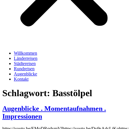
Willkommen
Länderreisen
Städtereisen
Rundreisen
Augenblicke
Kontakt
Schlagwort:
Basstölpel
Augenblicke . Momentaufnahmen .
Impressionen
https://youtu.be/EMoDRqdvmVIhttps://youtu.be/Dy9sAdcLiKohttps: