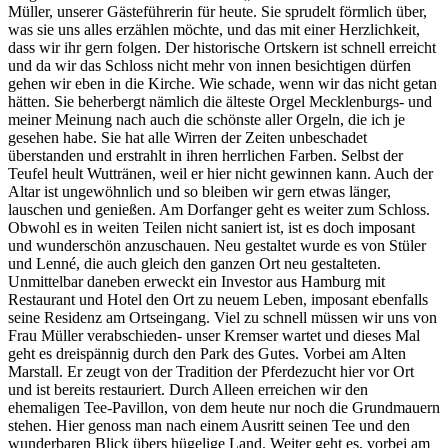
Müller, unserer Gästeführerin für heute. Sie sprudelt förmlich über,
was sie uns alles erzählen möchte, und das mit einer Herzlichkeit,
dass wir ihr gern folgen. Der historische Ortskern ist schnell erreicht
und da wir das Schloss nicht mehr von innen besichtigen dürfen
gehen wir eben in die Kirche. Wie schade, wenn wir das nicht getan
hätten. Sie beherbergt nämlich die älteste Orgel Mecklenburgs- und
meiner Meinung nach auch die schönste aller Orgeln, die ich je
gesehen habe. Sie hat alle Wirren der Zeiten unbeschadet
überstanden und erstrahlt in ihren herrlichen Farben. Selbst der
Teufel heult Wuttränen, weil er hier nicht gewinnen kann. Auch der
Altar ist ungewöhnlich und so bleiben wir gern etwas länger,
lauschen und genießen. Am Dorfanger geht es weiter zum Schloss.
Obwohl es in weiten Teilen nicht saniert ist, ist es doch imposant
und wunderschön anzuschauen. Neu gestaltet wurde es von Stüler
und Lenné, die auch gleich den ganzen Ort neu gestalteten.
Unmittelbar daneben erweckt ein Investor aus Hamburg mit
Restaurant und Hotel den Ort zu neuem Leben, imposant ebenfalls
seine Residenz am Ortseingang. Viel zu schnell müssen wir uns von
Frau Müller verabschieden- unser Kremser wartet und dieses Mal
geht es dreispännig durch den Park des Gutes. Vorbei am Alten
Marstall. Er zeugt von der Tradition der Pferdezucht hier vor Ort
und ist bereits restauriert. Durch Alleen erreichen wir den
ehemaligen Tee-Pavillon, von dem heute nur noch die Grundmauern
stehen. Hier genoss man nach einem Ausritt seinen Tee und den
wunderbaren Blick übers hügelige Land. Weiter geht es, vorbei am