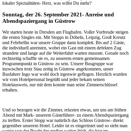
lokaler Spezialitäten- Herz, was willst Du mehr?
Sonntag, der 26. September 2021- Anreise und
Abendspaziergang in Güstrow
Wir starten heute in Dresden am Flughafen. Voller Vorfreude steigen
die ersten Singles ein. Mit Stopps in Döbeln, Leipzig, Groß Kreutz
und Fehrbellin war unsere Gruppe dann komplett. Bis auf 2 Gäste,
die individuell anreisten, wobei ein Gast mit einem defekten Zug
strandete und lange auf die Weiterfahrt warten mussste. Gerade noch
rechtzeitig schaffte sie es, zu unserem ersten gemeinsamen
Programmpunkt in Güstrow zu sein. Unsere Busgruppe war
inzwischen trotz Stau zeitig in Güstrow angekommen, unser
Busfahrer Ingo war wohl doch irgenwie geflogen. Herzlich wurden
wir vom Hotelpersonal begrüßt und jeder bekam seinen
Hotelausweis, nur mit dem konnte man seine Zimmerschlüssel
erhalten.
Und so bezogen wir die Zimmer, relaxten etwas, um uns am frühen
Abend mit Mark- unserem Gästeführer- zu einem Abendspaziergang
zu treffen. Erster Stopp war natürlich das Schloss Güstrow- direkt
gegenüber unserem Hotel. Leider ist es eingerüstet und so sieht man
wenig von der Pracht der großen weiten Welt, die hier im