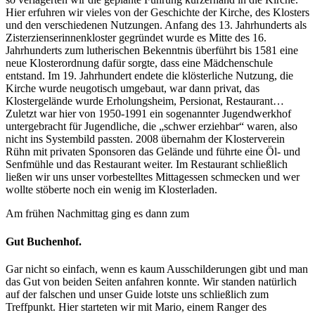
Hier erfuhren wir vieles von der Geschichte der Kirche, des Klosters
und den verschiedenen Nutzungen. Anfang des 13. Jahrhunderts als
Zisterzienserinnenkloster gegründet wurde es Mitte des 16.
Jahrhunderts zum lutherischen Bekenntnis überführt bis 1581 eine
neue Klosterordnung dafür sorgte, dass eine Mädchenschule
entstand. Im 19. Jahrhundert endete die klösterliche Nutzung, die
Kirche wurde neugotisch umgebaut, war dann privat, das
Klostergelände wurde Erholungsheim, Persionat, Restaurant…
Zuletzt war hier von 1950-1991 ein sogenannter Jugendwerkhof
untergebracht für Jugendliche, die „schwer erziehbar“ waren, also
nicht ins Systembild passten. 2008 übernahm der Klosterverein
Rühn mit privaten Sponsoren das Gelände und führte eine Öl- und
Senfmühle und das Restaurant weiter. Im Restaurant schließlich
ließen wir uns unser vorbestelltes Mittagessen schmecken und wer
wollte stöberte noch ein wenig im Klosterladen.
Am frühen Nachmittag ging es dann zum
Gut Buchenhof.
Gar nicht so einfach, wenn es kaum Ausschilderungen gibt und man
das Gut von beiden Seiten anfahren konnte. Wir standen natürlich
auf der falschen und unser Guide lotste uns schließlich zum
Treffpunkt. Hier starteten wir mit Mario, einem Ranger des