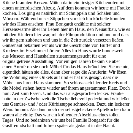
Küche brannten Kerzen. Mitten darin ein riesiger Küchenofen mit
einem unterirdischen Abzug. Auf dem konnten wir heute mit Frauke
kochen. Los ging es natürlich mit Schnippeln und Schälen und
Mörsern. Während unser Süppchen vor sich hin köchelte konnten
wir das Haus ansehen. Frau Bongardt erzählte mit solcher
Herzenswärme über ihr Leben hier im Haus, den Neuaufbau, wie es
mit den Kindern hier war, mit der Filmproduktion und und und dass
wir ihr gern zuhörten und uns in die Zeit zurück versetzen ließen.
Gänsehaut bekamen wir als wir die Geschichte von Buffet und
Kredenz im Esszimmer hörten: Alles im Haus wurde bundesweit
aus Museen und Haushalten zusammengesucht für eine
originalgetreue Ausstattung. Vor einigen Jahren bekam sie aber
einen Anruf: ob sie noch Möbel für das Haus bräuchten. Sie meinte,
eigentlich hätten sie alles, dann aber sagte die Anruferin: Wir lösen
die Wohnung eines Onkels auf und er hat uns gesagt, dass die
Möbel aus ihren Haus stammen. So schloss sich hier der Kreis und
die Möbel stehen heute wieder auf ihrem angestammten Platz. Doch
nun: Zeit zum Essen. Und das war ausgesprochen lecker. Frauke
hatte in der Zwischenzeit die Tische liebevoll gedeckt und wir ließen
uns Gemüse- und / oder Kürbissuppe schmecken. Dazu ein leckerer
Wein: hmmm. Als dann noch der selbstgebackene Apfelkuchen kam
waren alle einig: Das war ein krönender Abschluss eines tollen
Tages. Und so bedankten wir uns bei Familie Bongardt für die
Gastfreundschaft und fuhren später als gedacht in die Nacht.