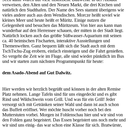
verweisen, den Alten und den Neuen Markt, die drei Kirchen und
natürlich den Stadthafen. Der Name des Sees stammt überigens wie
vieles andere auch aus dem Wendischen. Morcze heißt soviel wie
kleines Meer und heute heißt er Müritz. Einige nutzen die
Gelegenheit und besuchen das Müritzeum. Von hier aus kann man
wunderbar auf den Herrensee schauen, der mitten in der Stadt liegt.
Natürlich locken auch das größte Süßwasser-Aquarium mit seinen
ca. 40 heimischen Fischarten, interaktive Ausstellungen und
Themenwelten. Ganz bequem läßt sich die Stadt auch mit dem
TschTschu-Zug erobern, einfach einsteigen und die Fahrt genießen.
So vergeht die Zeit wie im Fluge, alle sind wieder pünktlich im Bus
und wir starten zum nächsten Programmpunkt für heute:
dem Asado-Abend auf Gut Dalwitz.
Hier werden wir herzlich begrüßt und können in der alten Remise
Platz nehmen. Lange Tafeln sind für uns eingedeckt und es gibt
Rind und Wildschwein vom Grill. Und was für ein Grill! Jeder
versorgt sich mit Getränken seiner Wahl und dann ist auch schon
das Buffett eröffnet. Wer möchte huscht vorher noch bei den
Mutterstuten vorbei. Morgen ist Fohlenschau hier und wir sind von
den Fohlen ganz begeistert. Das Essen begeistert uns noch mehr und
wir sind uns einig- das war schon eine Klasse für sich. Bratwürste,