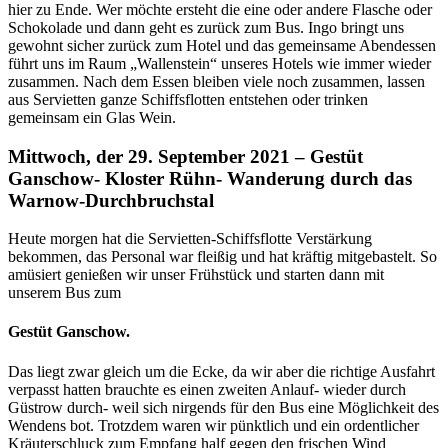
hier zu Ende. Wer möchte ersteht die eine oder andere Flasche oder
Schokolade und dann geht es zurück zum Bus. Ingo bringt uns
gewohnt sicher zurück zum Hotel und das gemeinsame Abendessen
führt uns im Raum „Wallenstein“ unseres Hotels wie immer wieder
zusammen. Nach dem Essen bleiben viele noch zusammen, lassen
aus Servietten ganze Schiffsflotten entstehen oder trinken
gemeinsam ein Glas Wein.
Mittwoch, der 29. September 2021 – Gestüt
Ganschow- Kloster Rühn- Wanderung durch das
Warnow-Durchbruchstal
Heute morgen hat die Servietten-Schiffsflotte Verstärkung
bekommen, das Personal war fleißig und hat kräftig mitgebastelt. So
amüsiert genießen wir unser Frühstück und starten dann mit
unserem Bus zum
Gestüt Ganschow.
Das liegt zwar gleich um die Ecke, da wir aber die richtige Ausfahrt
verpasst hatten brauchte es einen zweiten Anlauf- wieder durch
Güstrow durch- weil sich nirgends für den Bus eine Möglichkeit des
Wendens bot. Trotzdem waren wir pünktlich und ein ordentlicher
Kräuterschluck zum Empfang half gegen den frischen Wind