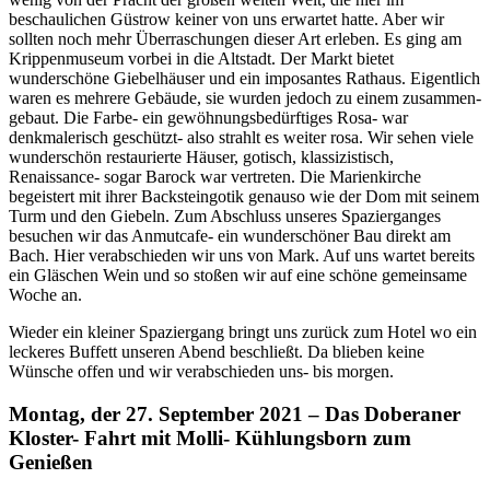
beschaulichen Güstrow keiner von uns erwartet hatte. Aber wir
sollten noch mehr Überraschungen dieser Art erleben. Es ging am
Krippenmuseum vorbei in die Altstadt. Der Markt bietet
wunderschöne Giebelhäuser und ein imposantes Rathaus. Eigentlich
waren es mehrere Gebäude, sie wurden jedoch zu einem zusammen-
gebaut. Die Farbe- ein gewöhnungsbedürftiges Rosa- war
denkmalerisch geschützt- also strahlt es weiter rosa. Wir sehen viele
wunderschön restaurierte Häuser, gotisch, klassizistisch,
Renaissance- sogar Barock war vertreten. Die Marienkirche
begeistert mit ihrer Backsteingotik genauso wie der Dom mit seinem
Turm und den Giebeln. Zum Abschluss unseres Spazierganges
besuchen wir das Anmutcafe- ein wunderschöner Bau direkt am
Bach. Hier verabschieden wir uns von Mark. Auf uns wartet bereits
ein Gläschen Wein und so stoßen wir auf eine schöne gemeinsame
Woche an.
Wieder ein kleiner Spaziergang bringt uns zurück zum Hotel wo ein
leckeres Buffett unseren Abend beschließt. Da blieben keine
Wünsche offen und wir verabschieden uns- bis morgen.
Montag, der 27. September 2021 – Das Doberaner
Kloster- Fahrt mit Molli- Kühlungsborn zum
Genießen