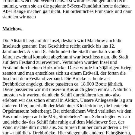
Tornado- welch ein Wetterchaos. Da wurde es einigen doch recht
mulmig, wenn sie an die geplante 5-Seen-Rundfahrt heute dachten.
Aber Bange machen galt nicht. Ein ordentliches Frühstück und dann
starteten wir nach
Malchow.
Die Altstadt liegt auf der Insel, deshalb wird Malchow auch die
Inselstadt genannt. Ihre Geschichte reicht zurück bis ins 12.
Jahrhundert. Als im 18. Jahrhundert die Stadt innerhalb von 30
Jahren zweimal komplett abgebrannt war beschloss man, die Stadt
auf dem Festland zu erweitern. Verbunden wurden Insel und
Festland durch einen Holzbrücke. Diese wurde im 30jährigen Krieg
zerstört und man entschloss sich zu einem Erdwall, der fortan die
Insel mit dem Festland verband. Die Brücke ist heute als
Drehbrücke angelegt, diese passieren ca. 18.000 Boote jährlich.
Diese passierten wir mit unserem Bus auch gleich einmal. Natürlich
mussten wir warten, damit ein Schiff durchfahren konnte- also
erlebten wir das schon einmal in Aktion. Unsere Anlegestelle lag am
anderen Ufer, unterhalb der Malchiner Klosterkirche, die heute ein
Orgelmuseum beherbergt. Bei ordentlichem Wind verließen wir den
Bus und stiegen auf die MS „Störtebeker“ um. Schon legten wir ab
und siehe da- das Schiff fuhr ruhig auf dem Malchower See, der
Wind machte ihm nichts aus. So fuhren hinüber zum anderen Ufer
zur – natürlich- Drehbrücke. Hier stiegen alle anderen Fahrgäste zu,