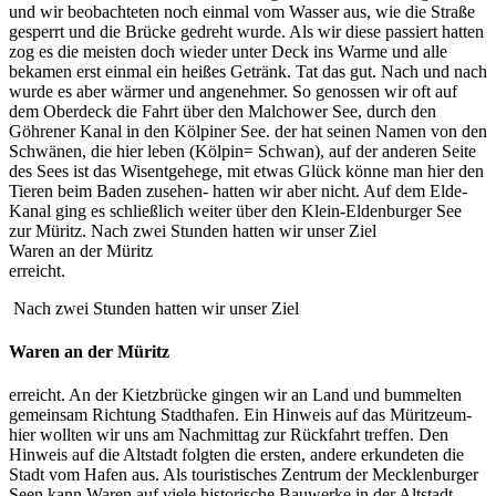
und wir beobachteten noch einmal vom Wasser aus, wie die Straße
gesperrt und die Brücke gedreht wurde. Als wir diese passiert hatten
zog es die meisten doch wieder unter Deck ins Warme und alle
bekamen erst einmal ein heißes Getränk. Tat das gut. Nach und nach
wurde es aber wärmer und angenehmer. So genossen wir oft auf
dem Oberdeck die Fahrt über den Malchower See, durch den
Göhrener Kanal in den Kölpiner See. der hat seinen Namen von den
Schwänen, die hier leben (Kölpin= Schwan), auf der anderen Seite
des Sees ist das Wisentgehege, mit etwas Glück könne man hier den
Tieren beim Baden zusehen- hatten wir aber nicht. Auf dem Elde-
Kanal ging es schließlich weiter über den Klein-Eldenburger See
zur Müritz. Nach zwei Stunden hatten wir unser Ziel
Waren an der Müritz
erreicht.
Nach zwei Stunden hatten wir unser Ziel
Waren an der Müritz
erreicht. An der Kietzbrücke gingen wir an Land und bummelten
gemeinsam Richtung Stadthafen. Ein Hinweis auf das Müritzeum-
hier wollten wir uns am Nachmittag zur Rückfahrt treffen. Den
Hinweis auf die Altstadt folgten die ersten, andere erkundeten die
Stadt vom Hafen aus. Als touristisches Zentrum der Mecklenburger
Seen kann Waren auf viele historische Bauwerke in der Altstadt