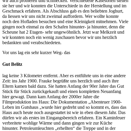
wir auch probieren und schmecken. Verschiedene Käsesorten stellen
sie her und wir konnten die Unterschiede in der Herstellung und im
Geschmack erfahren. Als Abschluss gab es den beliebten Joghurt,
da liessen wir uns nicht zweimal auffordern. Wer wollte konnte
noch den Hofladen besuchen und eine Kleinigkeit mitnehmen. Viele
gingen noch einmal zu den Schafen hinunter- ja hinunter, denn die
Scheune hat 2 Etagen- sehr ungewöhnlich. Jetzt war Melkzeit und
wir konnten noch ein wenig zuschauen bevor wir uns herzlich
bedankten und verabschiedeten.
Vor uns lag ein sehr kurzer Weg- das
Gut Belitz
lag keine 3 Kilometer entfernt. Aber es entführte uns in eine andere
Zeit: ins Jahr 1900. Frauke begrüßte uns herzlich und auch ihre
Eltern kamen bald dazu. Sie hatten Anfang der 90er Jahre das Gut
Stück für Stück zurückgekauft und einen kompletten Neuanfang
hier gewagt. Dann kam Anfang der 2000er Jahre die
Filmproduktion ins Haus: Die Dokumentation „Abenteuer 1900-
Leben im Gutshaus „wurde hier gedreht und so kommt es, dass das
Haus auch heute noch ausgestattet ist wie in eben diesem Jahr. Das
dürfen wir als erstes im Eingangsbereich erfahren. Ein Kaminfeuer
verbreitete wohlige Wärme und dann gingen wir zur Küche
hinunter. Petroleumleuchten „erhellten“ die Treppe und in der