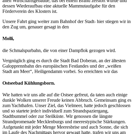
alten Wirtschaftsgebäude, das bei einem Brand zerstört wurde und
dessen Wiederaufbau eine aktuelle Mammutaufgabe für den
Förderverein des Klosters ist.
Unsere Fahrt ging weiter zum Bahnhof der Stadt- hier stiegen wir in
den Zug um, genauer gesagt in den
Molli,
die Schmalspurbahn, die von einer Dampflok gezogen wird.
Vergnüglich ging es durch die Stadt Bad Doberan, an der ältesten
Galopprennbahn des europäischen Festlandes und der „weißen
Stadt am Meer“, Heiligendamm vorbei. So erreichten wir das
Ostseebad Kühlungsborn.
Wie hatten wir uns alle auf die Ostsee gefreut, da taten auch einige
dunkle Wolken unserer Freude keinen Abbruch. Gemeinsam ging es
zum Yachthafen. Unser Ziel, das Vielmeer, hatte jedoch geschlossen
und so startete jede/r individuell zum Strandspaziergang,
Stadtbummel oder zur Steilküste. Wir genossen die längste
Strandpromenade Mecklenburgs und meerestypische Stärkungen.
Aufgetankt mit jeder Menge Meeresbrise und auch Sonne, die sich
im Laufe des Nachmittags hervor gewagt hatte, trafen wir uns am