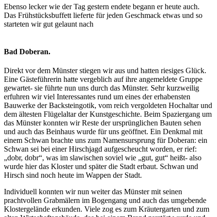
Ebenso lecker wie der Tag gestern endete begann er heute auch.
Das Frühstücksbuffett lieferte für jeden Geschmack etwas und so
starteten wir gut gelaunt nach
Bad Doberan.
Direkt vor dem Münster stiegen wir aus und hatten riesiges Glück.
Eine Gästeführerin hatte vergeblich auf ihre angemeldete Gruppe
gewartet- sie führte nun uns durch das Münster. Sehr kurzweilig
erfuhren wir viel Interessantes rund um eines der erhabensten
Bauwerke der Backsteingotik, vom reich vergoldeten Hochaltar und
dem ältesten Flügelaltar der Kunstgeschichte. Beim Spaziergang um
das Münster konnten wir Reste der ursprünglichen Bauten sehen
und auch das Beinhaus wurde für uns geöffnet. Ein Denkmal mit
einem Schwan brachte uns zum Namensursprung für Doberan: ein
Schwan sei bei einer Hirschjagd aufgescheucht worden, er rief:
„dobr, dobr“, was im slawischen soviel wie „gut, gut“ heißt- also
wurde hier das Kloster und später die Stadt erbaut. Schwan und
Hirsch sind noch heute im Wappen der Stadt.
Individuell konnten wir nun weiter das Münster mit seinen
prachtvollen Grabmälern im Bogengang und auch das umgebende
Klostergelände erkunden. Viele zog es zum Kräutergarten und zum