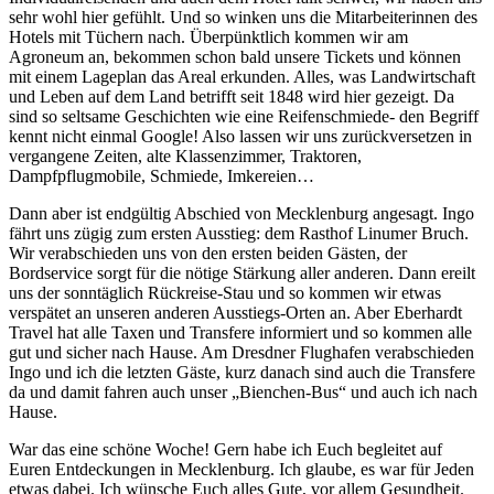
sehr wohl hier gefühlt. Und so winken uns die Mitarbeiterinnen des
Hotels mit Tüchern nach. Überpünktlich kommen wir am
Agroneum an, bekommen schon bald unsere Tickets und können
mit einem Lageplan das Areal erkunden. Alles, was Landwirtschaft
und Leben auf dem Land betrifft seit 1848 wird hier gezeigt. Da
sind so seltsame Geschichten wie eine Reifenschmiede- den Begriff
kennt nicht einmal Google! Also lassen wir uns zurückversetzen in
vergangene Zeiten, alte Klassenzimmer, Traktoren,
Dampfpflugmobile, Schmiede, Imkereien…
Dann aber ist endgültig Abschied von Mecklenburg angesagt. Ingo
fährt uns zügig zum ersten Ausstieg: dem Rasthof Linumer Bruch.
Wir verabschieden uns von den ersten beiden Gästen, der
Bordservice sorgt für die nötige Stärkung aller anderen. Dann ereilt
uns der sonntäglich Rückreise-Stau und so kommen wir etwas
verspätet an unseren anderen Ausstiegs-Orten an. Aber Eberhardt
Travel hat alle Taxen und Transfere informiert und so kommen alle
gut und sicher nach Hause. Am Dresdner Flughafen verabschieden
Ingo und ich die letzten Gäste, kurz danach sind auch die Transfere
da und damit fahren auch unser „Bienchen-Bus“ und auch ich nach
Hause.
War das eine schöne Woche! Gern habe ich Euch begleitet auf
Euren Entdeckungen in Mecklenburg. Ich glaube, es war für Jeden
etwas dabei. Ich wünsche Euch alles Gute, vor allem Gesundheit.