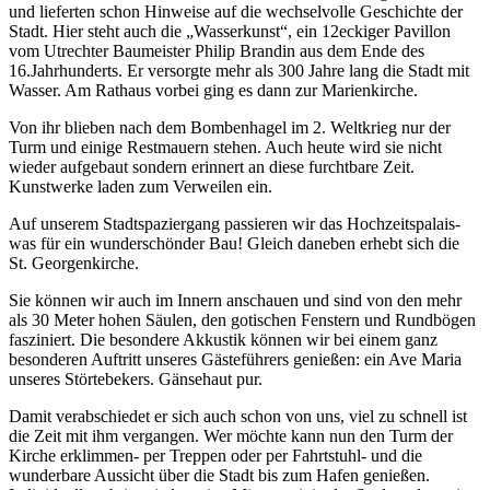
und lieferten schon Hinweise auf die wechselvolle Geschichte der
Stadt. Hier steht auch die „Wasserkunst“, ein 12eckiger Pavillon
vom Utrechter Baumeister Philip Brandin aus dem Ende des
16.Jahrhunderts. Er versorgte mehr als 300 Jahre lang die Stadt mit
Wasser. Am Rathaus vorbei ging es dann zur Marienkirche.
Von ihr blieben nach dem Bombenhagel im 2. Weltkrieg nur der
Turm und einige Restmauern stehen. Auch heute wird sie nicht
wieder aufgebaut sondern erinnert an diese furchtbare Zeit.
Kunstwerke laden zum Verweilen ein.
Auf unserem Stadtspaziergang passieren wir das Hochzeitspalais-
was für ein wunderschönder Bau! Gleich daneben erhebt sich die
St. Georgenkirche.
Sie können wir auch im Innern anschauen und sind von den mehr
als 30 Meter hohen Säulen, den gotischen Fenstern und Rundbögen
fasziniert. Die besondere Akkustik können wir bei einem ganz
besonderen Auftritt unseres Gästeführers genießen: ein Ave Maria
unseres Störtebekers. Gänsehaut pur.
Damit verabschiedet er sich auch schon von uns, viel zu schnell ist
die Zeit mit ihm vergangen. Wer möchte kann nun den Turm der
Kirche erklimmen- per Treppen oder per Fahrtstuhl- und die
wunderbare Aussicht über die Stadt bis zum Hafen genießen.