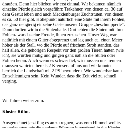
draußen. Denn hier blieben wir erst einmal. Wir bekamen nämlich
einzelne Pferde gleich vorgeführt: Trakehner, von denen ca. 30 auf
dem Gestüt leben und auch Mecklenburger Zuchtstuten, von denen
es ca. 50 hier gibt. Höhepunkt natürlich eine Stute mit ihrem Fohlen,
das ganz neugierig einzelne Gäste unserer Gruppe „beschnupperte“.
Dann durften wir in die Stutenhalle. Dort lebten die Stuten mit ihren
Fohlen- war das eine Freude, ihnen zuzusehen. Unser Weg war
natürlich mit einem Gitter abgegrenzt und lag auch ca. einen Meter
höher als der Stall, wo die Pferde auf frischem Stroh standen, das
half allen, die gehörigen Respekt vor den großen Tieren hatten (wie
ich), sie wurden mutig und gingen ganz nah an die Stuten oder
Fohlen heran. Auch wenn es schwer fiel, wir mussten uns trennen-
draussen warteten bereits 2 Kremser auf uns und wir konnten
herrlich die Landschaft mit 2 PS bewundern. Wie wunderbar kann
Entschleunigen sein. Kein Wunder, dass die Zeit viel zu schnell
verging.
Wir fuhren weiter zum:
Kloster Rühn.
Ausgerechnet jetzt fing es an zu regnen, was vom Himmel wollte-
so verlagerten wir die geplante Führung kurzerhand in die Kirche.