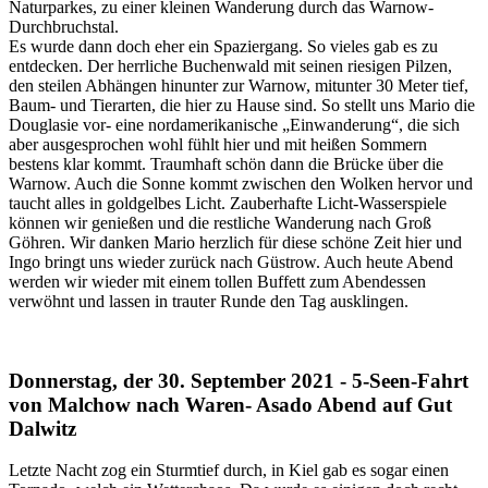
Naturparkes, zu einer kleinen Wanderung durch das Warnow-
Durchbruchstal.
Es wurde dann doch eher ein Spaziergang. So vieles gab es zu
entdecken. Der herrliche Buchenwald mit seinen riesigen Pilzen,
den steilen Abhängen hinunter zur Warnow, mitunter 30 Meter tief,
Baum- und Tierarten, die hier zu Hause sind. So stellt uns Mario die
Douglasie vor- eine nordamerikanische „Einwanderung“, die sich
aber ausgesprochen wohl fühlt hier und mit heißen Sommern
bestens klar kommt. Traumhaft schön dann die Brücke über die
Warnow. Auch die Sonne kommt zwischen den Wolken hervor und
taucht alles in goldgelbes Licht. Zauberhafte Licht-Wasserspiele
können wir genießen und die restliche Wanderung nach Groß
Göhren. Wir danken Mario herzlich für diese schöne Zeit hier und
Ingo bringt uns wieder zurück nach Güstrow. Auch heute Abend
werden wir wieder mit einem tollen Buffett zum Abendessen
verwöhnt und lassen in trauter Runde den Tag ausklingen.
Donnerstag, der 30. September 2021 - 5-Seen-Fahrt
von Malchow nach Waren- Asado Abend auf Gut
Dalwitz
Letzte Nacht zog ein Sturmtief durch, in Kiel gab es sogar einen