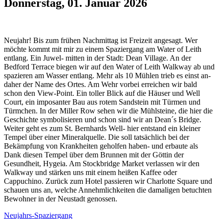
Donnerstag, 01. Januar 2026
Neujahr! Bis zum frühen Nachmittag ist Freizeit angesagt. Wer
möchte kommt mit mir zu einem Spaziergang am Water of Leith
entlang. Ein Juwel- mitten in der Stadt: Dean Village. An der
Bedford Terrace biegen wir auf den Water of Leith Walkway ab und
spazieren am Wasser entlang. Mehr als 10 Mühlen trieb es einst an-
daher der Name des Ortes. Am Wehr vorbei erreichen wir bald
schon den View-Point. Ein toller Blick auf die Häuser und Well
Court, ein imposanter Bau aus rotem Sandstein mit Türmen und
Türmchen. In der Miller Row sehen wir die Mühlsteine, die hier die
Geschichte symbolisieren und schon sind wir an Dean´s Bridge.
Weiter geht es zum St. Bernhards Well- hier entstand ein kleiner
Tempel über einer Mineralquelle. Die soll tatsächlich bei der
Bekämpfung von Krankheiten geholfen haben- und erbaute als
Dank diesen Tempel über dem Brunnen mit der Göttin der
Gesundheit, Hygeia. Am Stockbridge Market verlassen wir den
Walkway und stärken uns mit einem heißen Kaffee oder
Cappuchino. Zurück zum Hotel passieren wir Charlotte Square und
schauen uns an, welche Annehmlichkeiten die damaligen betuchten
Bewohner in der Neustadt genossen.
Neujahrs-Spaziergang