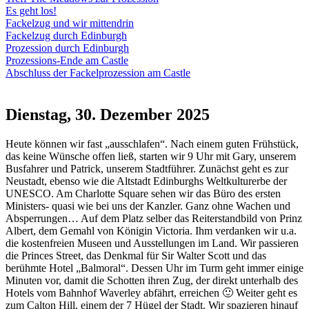
Es geht los!
Fackelzug und wir mittendrin
Fackelzug durch Edinburgh
Prozession durch Edinburgh
Prozessions-Ende am Castle
Abschluss der Fackelprozession am Castle
Dienstag, 30. Dezember 2025
Heute können wir fast „ausschlafen“. Nach einem guten Frühstück,
das keine Wünsche offen ließ, starten wir 9 Uhr mit Gary, unserem
Busfahrer und Patrick, unserem Stadtführer. Zunächst geht es zur
Neustadt, ebenso wie die Altstadt Edinburghs Weltkulturerbe der
UNESCO. Am Charlotte Square sehen wir das Büro des ersten
Ministers- quasi wie bei uns der Kanzler. Ganz ohne Wachen und
Absperrungen… Auf dem Platz selber das Reiterstandbild von Prinz
Albert, dem Gemahl von Königin Victoria. Ihm verdanken wir u.a.
die kostenfreien Museen und Ausstellungen im Land. Wir passieren
die Princes Street, das Denkmal für Sir Walter Scott und das
berühmte Hotel „Balmoral“. Dessen Uhr im Turm geht immer einige
Minuten vor, damit die Schotten ihren Zug, der direkt unterhalb des
Hotels vom Bahnhof Waverley abfährt, erreichen 🙂 Weiter geht es
zum Calton Hill, einem der 7 Hügel der Stadt. Wir spazieren hinauf