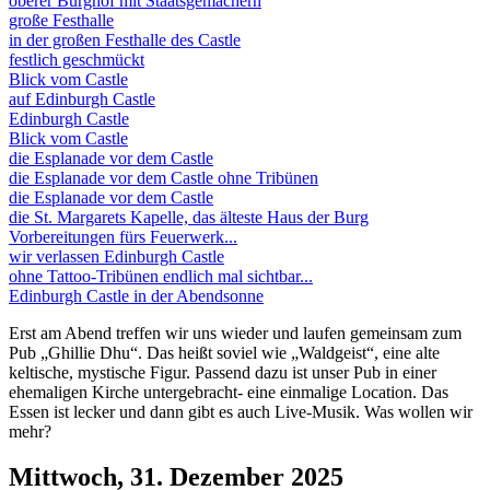
oberer Burghof mit Staatsgemächern
große Festhalle
in der großen Festhalle des Castle
festlich geschmückt
Blick vom Castle
auf Edinburgh Castle
Edinburgh Castle
Blick vom Castle
die Esplanade vor dem Castle
die Esplanade vor dem Castle ohne Tribünen
die Esplanade vor dem Castle
die St. Margarets Kapelle, das älteste Haus der Burg
Vorbereitungen fürs Feuerwerk...
wir verlassen Edinburgh Castle
ohne Tattoo-Tribünen endlich mal sichtbar...
Edinburgh Castle in der Abendsonne
Erst am Abend treffen wir uns wieder und laufen gemeinsam zum
Pub „Ghillie Dhu“. Das heißt soviel wie „Waldgeist“, eine alte
keltische, mystische Figur. Passend dazu ist unser Pub in einer
ehemaligen Kirche untergebracht- eine einmalige Location. Das
Essen ist lecker und dann gibt es auch Live-Musik. Was wollen wir
mehr?
Mittwoch, 31. Dezember 2025