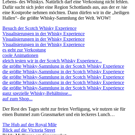
Lebens- des Whiskys. Natürlich darf eine Verkostung nicht fehlen.
Dafür sucht sich jeder eine Region Schottlands aus, aus der er /sie
eine Kostprobe nehmen möchten. Dann dürfen wir in die „heiligen
Hallen“- die größte Whisky-Sammlung der Welt. WOW!
Besuch der Scotch Whisky Experience
Visualisierungen in der Whisky Experience
Visualisierungen in der Whisky Experience
Visualisierungen in der Whisky Experience
es geht zur Verkostung
coole Animationen
gleich testen wir in der Scotch Whisky Experience...
die größte Whisky-Sammlung in der Scotch Whisky Experience
die größte Whisky-Sammlung in der Scotch Whisky Experience
die größte Whisky-Sammlung in der Scotch Whisky Experience
die größte Whisky-Sammlung in der Scotch Whisky Experience
die größte Whisky-Sammlung in der Scotch Whisky Experience
ganz spezielle Whisky-Behältnisse...
auf zum Shop...
Der Rest des Tages steht zur freien Verfügung, wir nutzen sie für
einen Bummel zum Grassmarket und ein leckeres Lunch…
The Hub auf der Royal Mile
Blick auf die Victoria Street