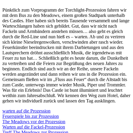
Pünktlich zum Vorprogramm der Torchlight-Prozession fahren wir
mit dem Bus zu den Meadows, einem großen Stadtpark unterhalb
des Castles. Hier haben sich bereits Tausende versammelt und lange
Warteschlangen haben sich gebildet. Gut, dass wir nicht nach
Fackeln und Armbändern anstehen müssen… also geht es gleich
durch die Red-Line und nun hieß es – warten. Ab und zu verirren
sich kleine Nieselregenwolken, verschwinden aber rasch wieder.
Feuerkünstler beeindrucken mit ihrem Darbietungen und aus den
Lautsprechern dröhnt ausschließlich Musik, die irgendetwas mit
Feuer zu tun hat… Schließlich geht es heute darum, die Dunkelheit
zu vertreiben und die Feiern zur Begrüßung des neuen Jahres zu
beginnen. Endlich sind auch wir an der Reihe, unsere Fackeln
werden angezündet und dann reihen wir uns in die Prozession ein.
Gemeinsam fließen wir im „Fluss aus Feuer“ durch die Altstadt bis
zum Castle, unterwegs immer wieder Musik, Piper und Trommler.
Was für ein Erlebnis! Das Castle ist bunt illuminiert und leuchtet
weithin zum Jahresabschluß. Wir kennen den Weg zum Hotel, daher
gehen wir individuell zurück und lassen den Tag ausklingen.
warten auf die Prozession
Feuerspiele bis zur Prozession
The Meadows vor der Prozession
Warten auf die Fackel-Prozession
Treff The Meadows zur Prozession