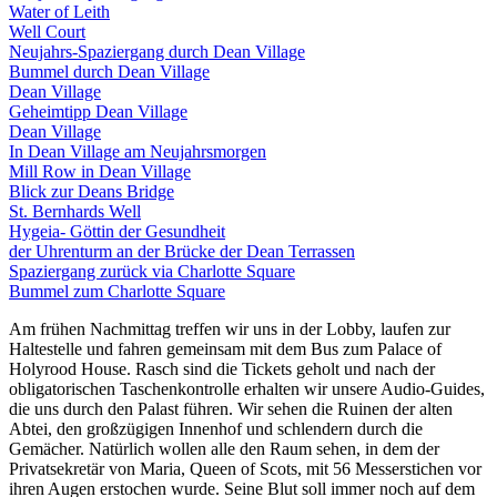
Water of Leith
Well Court
Neujahrs-Spaziergang durch Dean Village
Bummel durch Dean Village
Dean Village
Geheimtipp Dean Village
Dean Village
In Dean Village am Neujahrsmorgen
Mill Row in Dean Village
Blick zur Deans Bridge
St. Bernhards Well
Hygeia- Göttin der Gesundheit
der Uhrenturm an der Brücke der Dean Terrassen
Spaziergang zurück via Charlotte Square
Bummel zum Charlotte Square
Am frühen Nachmittag treffen wir uns in der Lobby, laufen zur
Haltestelle und fahren gemeinsam mit dem Bus zum Palace of
Holyrood House. Rasch sind die Tickets geholt und nach der
obligatorischen Taschenkontrolle erhalten wir unsere Audio-Guides,
die uns durch den Palast führen. Wir sehen die Ruinen der alten
Abtei, den großzügigen Innenhof und schlendern durch die
Gemächer. Natürlich wollen alle den Raum sehen, in dem der
Privatsekretär von Maria, Queen of Scots, mit 56 Messerstichen vor
ihren Augen erstochen wurde. Seine Blut soll immer noch auf dem