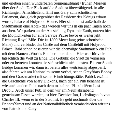
und erleben einen wunderbaren Sonnenaufgang / frühen Morgen
über der Stadt. Der Blick auf die Stadt ist überwältigend- in alle
Richtungen. Anschließend fährt uns Gary zum schottischen
Parlament, das gleich gegenüber der Residenz des Königs erbaut
wurde, Palace of Holyrood House. Hier stand einst außerhalb der
Stadtmauern eine Abtei- das werden wir uns in ein paar Tagen noch
ansehen. Wir parken an der Ausstellung Dynamic Earth, nutzen hier
die Möglichkeiten für eine Service-Pause bevor es weitergeht
Richtung Royal Mile. Die ist 1800 Meter lang (eine schottische
Meile) und verbindet das Castle auf dem Castlehill mit Holyrood
Palace. Bald schon passieren wir die ehemalige Stadtmauer- ein Pub
mit dem Namen „Worlds End“ erinnert daran. Hier war für viele
tatsächlich die Welt zu Ende. Die Gebühr, die Stadt zu verlassen
oder zu betreten konnten sie sich schlicht nicht leisten. Bis zur South
Bridge kommen wir, dann ist bereits alles weiträumig abgesperrt,
also fahren wir am Nationalmuseum vorbei, sehen Greyfriars Bobby
und den Grassmarket mit seiner Hinrichtungsstätte. Patrick erzählt
die Geschichte von Mary Dickons, nach der ein Pub benannt ist,
wie auch andere Pubs nach dem makabren Platz heißen: Last
Drop… Auch unser Pub, in dem wir am Neuhjahrsabend
gemeinsam Essen werden, ist hier: Beehive Inn, Liebslingspub von
Charles III. wenn er in der Stadt ist. Es geht nochmals über die
Princes´Street und an der Nationalbibliothek verabschieden wir uns
von Patrick und Gary.