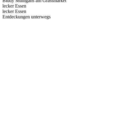
Biddy Mulligans am Grassmarket
lecker Essen
lecker Essen
Entdeckungen unterwegs